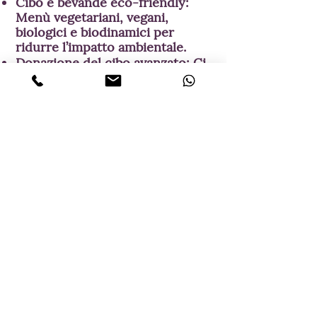
Cibo e bevande eco-friendly:
Menù vegetariani, vegani,
biologici e biodinamici per
ridurre l’impatto ambientale.
Donazione del cibo avanzato: Ci
occupiamo di donare il cibo non
consumato a organizzazioni
locali.
Inviti e stationery sostenibili:
Inviti su carta riciclata o in
materiali naturali; digitali su
richiesta.
Bomboniere sostenibili: Regali
come biscotti locali, miele o
vino bio.
Candele vegane: Utilizzo di cera
di soia al posto della cera d’api.
Fedi nuziali etiche: Anelli in oro
fair-trade, vintage o senza
conflitti.