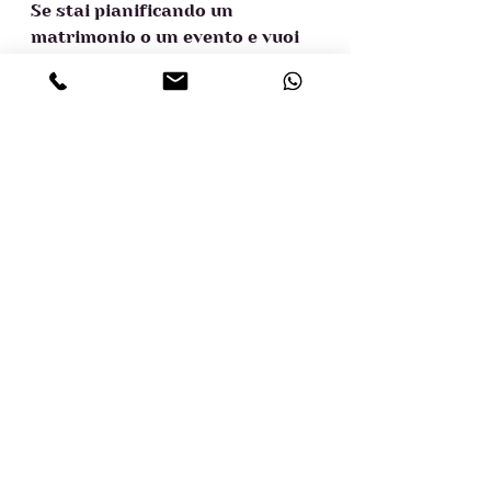
Se stai pianificando un 
matrimonio o un evento e vuoi 
scoprire come la sostenibilità 
possa essere integrata senza 
compromessi sullo stile, 
contattaci! Insieme possiamo 
creare celebrazioni che lasciano 
il segno, nel cuore e nel mondo.  