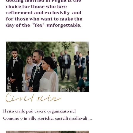
Getting married in Puglia is the
choice for those who love
refinement and exclusivity
and
for those who want to make the
day of the
"Yes"
unforgettable.
Civil rite
Il rito civile può essere organizzato nel 
Comune o in ville storiche, castelli medievali o 
su terrazze panoramiche autorizzate dal 
sindaco locale a ospitare legalmente 